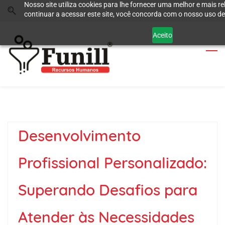
Nosso site utiliza cookies para lhe fornecer uma melhor e mais re
Skip
Skip
continuar a acessar este site, você concorda com o nosso uso de
to
to
search
main
Aceito
content
Desenvolvimento
Profissional Personalizado:
Superando Desafios para
Atender às Necessidades