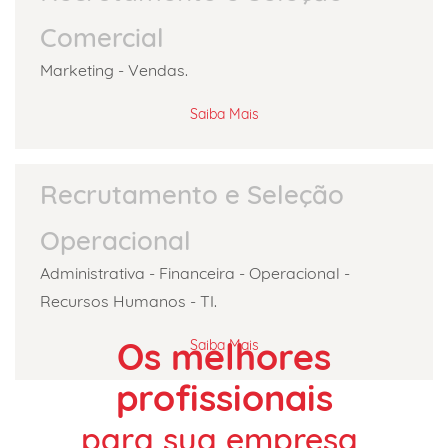
Comercial
Marketing - Vendas
.
Saiba Mais
Recrutamento e Seleção
Operacional
Administrativa - Financeira - Operacional -
Recursos Humanos - TI
.
Os melhores
Saiba Mais
profissionais
​para sua empresa