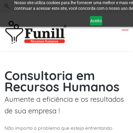
Nosso site utiliza cookies para lhe fornecer uma melhor e mais re
Skip
Skip
continuar a acessar este site, você concorda com o nosso uso de
to
to
search
main
Aceito
content
Consultoria em
Recursos Humanos
​Aumente a eficiência e os resultados
de sua empresa !
Não importa o problema que esteja enfrentando