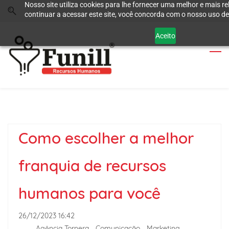
Nosso site utiliza cookies para lhe fornecer uma melhor e mais re
Skip
Skip
continuar a acessar este site, você concorda com o nosso uso de
to
to
search
main
Aceito
content
Como escolher a melhor
franquia de recursos
humanos para você
26/12/2023 16:42
-
Agência Tornera - Comunicação - Marketing -