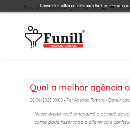
Skip
Skip
Nosso site utiliza cookies para lhe fornecer uma m
contato@funill.com.br
to
to
search
main
content
Qual a melhor agência o
26/01/2023 09:00
- Por
Agência Tornera - Comunicaçã
Neste artigo você entenderá o porquê de con
como pode fazer toda a diferença e conhe