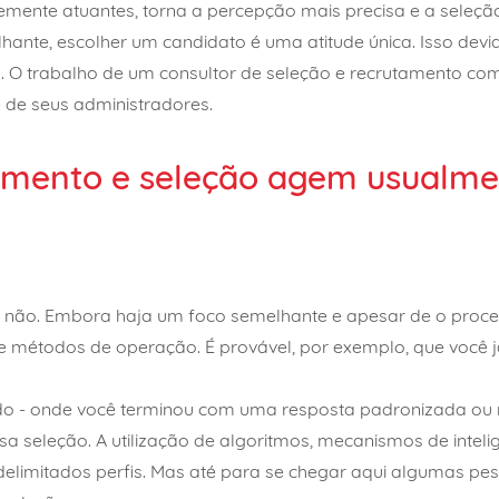
temente atuantes, torna a percepção mais precisa e a seleçã
ante, escolher um candidato é uma atitude única. Isso devi
. O trabalho de um consultor de seleção e recrutamento co
de seus administradores.
tamento e seleção agem usualm
 não. Embora haja um foco semelhante e apesar de o process
e métodos de operação. É provável, por exemplo, que você j
 - onde você terminou com uma resposta padronizada ou re
seleção. A utilização de algoritmos, mecanismos de inteligên
elimitados perfis. Mas até para se chegar aqui algumas pe