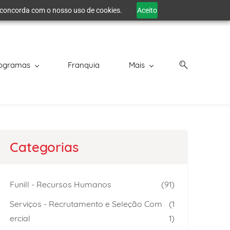
cê concorda com o nosso uso de cookies.
Aceito
ogramas
Franquia
Mais
Categorias
Funill - Recursos Humanos
(91)
Serviços - Recrutamento e Seleção Com
(1
ercial
1)