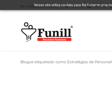
Skip
Skip
Nosso site utiliza cookies para lhe fornecer uma m
contato@funill.com.br
to
to
search
main
content
Blogue etiquetado como Estratégias de Persona