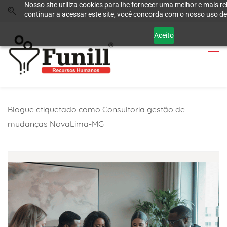
Nosso site utiliza cookies para lhe fornecer uma melhor e mais re
Skip
Skip
continuar a acessar este site, você concorda com o nosso uso de
to
to
search
main
Aceito
content
Blogue etiquetado como Consultoria gestão de
mudanças NovaLima-MG