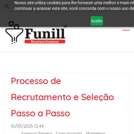
Nosso site utiliza cookies para lhe fornecer uma melhor e mais re
Skip
Skip
continuar a acessar este site, você concorda com o nosso uso de
to
to
search
main
Aceito
content
Processo de
Recrutamento e Seleção
Passo a Passo
10/03/2025 12:44
-
Agência Tornera - Comunicação - Marketing -