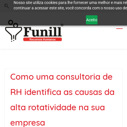
Nosso site utiliza cookies para lhe fornecer uma melhor e mais re
Skip
Skip
continuar a acessar este site, você concorda com o nosso uso de
to
to
search
main
Aceito
content
Como uma consultoria de
RH identifica as causas da
alta rotatividade na sua
empresa