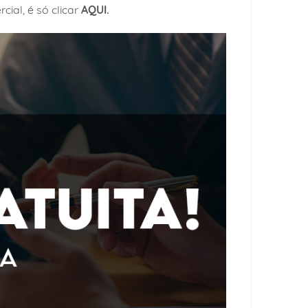
ial, é só clicar
AQUI.