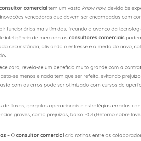
consultor comercial
tem um vasto
know how
, devido às exp
ndo inovações vencedoras que devem ser encampadas com c
ir funcionários mais tímidos, freando o avanço da tecnolog
e inteligência de mercado os
consultores comerciais
podem 
da circunstância, aliviando o estresse e o medo do novo, 
do.
parece caro, revela-se um benefício muito grande com a cont
os gasta-se menos e nada tem que ser refeito, evitando preju
asto com os erros pode ser otimizado com cursos de aperfe
s de fluxos, gargalos operacionais e estratégias erradas co
ências graves, como prejuízos, baixo ROI (Retorno sobre Inv
nas
– O
consultor comercial
cria rotinas entre os colaborad