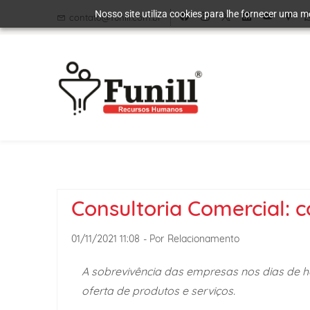
Skip
Skip
Nosso site utiliza cookies para lhe fornecer uma m
contato@funill.com.br
to
to
search
main
content
Consultoria Comercial: 
01/11/2021 11:08
- Por
Relacionamento
A sobrevivência das empresas nos dias de h
oferta de produtos e serviços.