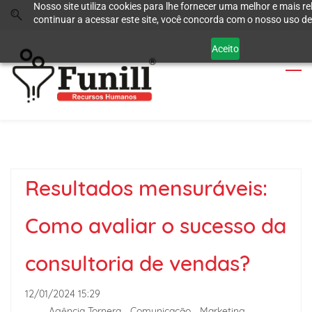
Nosso site utiliza cookies para lhe fornecer uma melhor e mais re
Skip
Skip
continuar a acessar este site, você concorda com o nosso uso de
to
to
search
main
Aceito
content
Resultados mensuráveis:
Como avaliar o sucesso da
consultoria de vendas?
12/01/2024 15:29
-
Agência Tornera - Comunicação - Marketing -